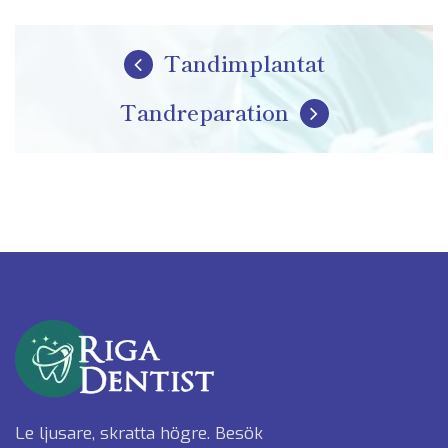
Tandimplantat
Tandreparation
Le ljusare, skratta högre. Besök